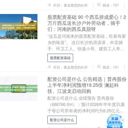
栏目：黄金期货的杠杆
阅读：157
股票配资基础 90 个西瓜拼成爱心！2
万斤西瓜送长沙户外劳动者，骑手
们：河南的西瓜真甜呀
“这瓜是河南来的股票配资基础，吃着有家
乡的味道”。 连日长沙热浪滚滚，外卖骑
手、环卫工人、快递小哥、建筑工人奔走
在烈日之下，每一份奔波都格外辛苦。为
股票配资基础
助力河南瓜农....
栏目：黄金期货的杠杆
阅读：131
配资公司是什么 公告精选｜普冉股份
上半年净利润预增19.25倍 澜起科
技、江波龙启动回购
配资公司是什么 业绩预告 普冉股份
（688766.SH）：预计2026年半年度归属
于母公司所有者的净利润约为8.25亿元，
同比增长1925.36%。2026年上....
配资公司是什么