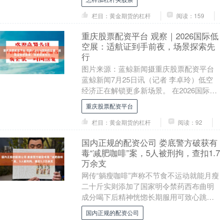
大会....
栏目：黄金期货的杠杆
阅读：159
重庆股票配资平台 观察｜2026国际低
空展：适航证到手前夜，场景探索先
行
图片来源：蓝鲸新闻摄重庆股票配资平台
蓝鲸新闻7月25日讯（记者 李卓玲）低空
经济正在解锁更多新场景。 在2026国际低
空经济博览会上，头部eVTOL企业除了
重庆股票配资平台
拿....
栏目：黄金期货的杠杆
阅读：92
国内正规的配资公司 娄底警方破获有
毒“减肥咖啡”案，5人被刑拘，查扣1.7
万余支
网传“躺瘦咖啡”声称不节食不运动就能月瘦
二十斤实则添加了国家明令禁药西布曲明
成分喝下后精神恍惚长期服用可致心跳紊
乱、器官衰竭乃至死亡这不是减肥，是减
国内正规的配资公司
寿湖南省娄底....