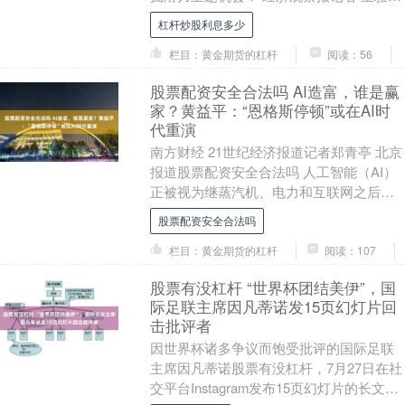
长鑫科技集团股份有限公司
杠杆炒股利息多少
（688825.SH，....
栏目：黄金期货的杠杆
阅读：56
股票配资安全合法吗 AI造富，谁是赢
家？黄益平：“恩格斯停顿”或在AI时
代重演
南方财经 21世纪经济报道记者郑青亭 北京
报道股票配资安全合法吗 人工智能（AI）
正被视为继蒸汽机、电力和互联网之后的
新一轮通用技术。它有望大幅提升生产
股票配资安全合法吗
率，为全....
栏目：黄金期货的杠杆
阅读：107
股票有没杠杆 “世界杯团结美伊”，国
际足联主席因凡蒂诺发15页幻灯片回
击批评者
因世界杯诸多争议而饱受批评的国际足联
主席因凡蒂诺股票有没杠杆，7月27日在社
交平台Instagram发布15页幻灯片的长文，