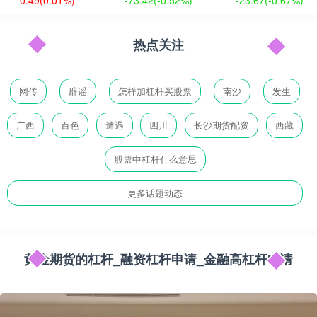
0.49
(0.01%)
-73.42
(-0.52%)
-23.67
(-0.67%)
热点关注
网传
辟谣
怎样加杠杆买股票
南沙
发生
广西
百色
遭遇
四川
长沙期货配资
西藏
股票中杠杆什么意思
更多话题动态
黄金期货的杠杆_融资杠杆申请_金融高杠杆申请