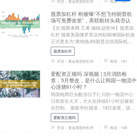
栏目：黄金期货的杠杆
阅读：163
股票加杠杆 刚被曝“不想飞特朗普机
场可免费改签”，美联航转头就否认
【文/观察者网 王勇 编辑/赵乾坤】股票加
杠杆 随着美国佛罗里达州棕榈滩国际机场
正式更名为“唐纳德J特朗普总统国际机
场”，美国联合航空公司（United Air....
股票加杠杆
栏目：黄金期货的杠杆
阅读：161
爱配资正规吗 深视频 | 3月消防检
查，5月整改，是什么让韩国一物流中
心连烧61小时？
韩国电商巨头酷澎位于仁川的一物流中心
日前发生火灾，大火在持续61小时后被初
步控制。 据新华社报道，18日凌晨，该物
流中心6层突发火灾。调查显示，本次起火
爱配资正规吗
原因系仓....
栏目：黄金期货的杠杆
阅读：148