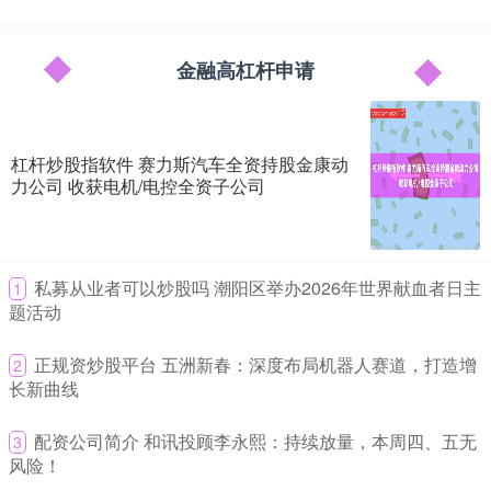
证券之星消息，近日山东矿机(002526)新注册了《智能可逆皮带机控
制系统V1.0》项目的软件著作权。今年以来山东矿机新
金融高杠杆申请
在线配资 问题批次产品只供开市客？盒马、叮咚买菜下架麻六记
酸辣粉
金融高杠杆申请
2026-06-15
杠杆炒股指软件 赛力斯汽车全资持股金康动
继开市客后在线配资，7月31日，南都湾财社记者搜索发现，盒马和
力公司 收获电机/电控全资子公司
叮咚买菜APP已经没有在售麻六记酸辣粉。对此，叮咚买菜相关
杠杆炒股指软件 赛力斯汽车全资持股金康动力公司 收获电机/电
控全资子公司
​私募从业者可以炒股吗 潮阳区举办2026年世界献血者日主
1
融资杠杆申请
2026-06-20
题活动
易车讯 近期，赛力斯集团股份有限公司上周发布公告，控股子公司赛
力斯汽车有限公司(以下简称“赛力斯汽车”)以公开摘牌方式收
​正规资炒股平台 五洲新春：深度布局机器人赛道，打造增
2
长新曲线
杠杆炒股如何理财 小鹏X9超级增程全球首发华为DriveONE下一
代增程发电机
​配资公司简介 和讯投顾李永熙：持续放量，本周四、五无
3
金融高杠杆申请
2026-06-26
风险！
12月2日杠杆炒股如何理财，小鹏汽车与华为在华为松山湖园区联合