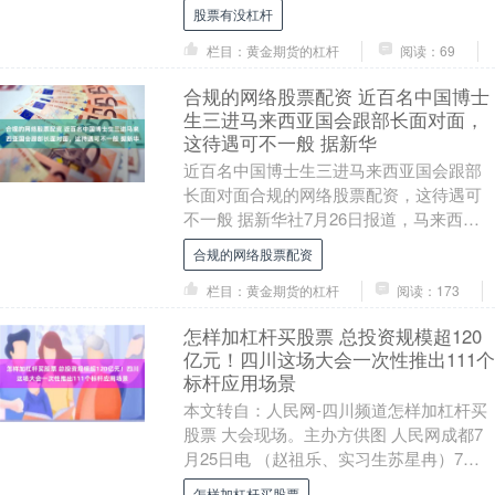
为本届世界杯的组织工作辩护，并抨击
股票有没杠杆
本....
栏目：黄金期货的杠杆
阅读：69
合规的网络股票配资 近百名中国博士
生三进马来西亚国会跟部长面对面，
这待遇可不一般 据新华
近百名中国博士生三进马来西亚国会跟部
长面对面合规的网络股票配资，这待遇可
不一般 据新华社7月26日报道，马来西亚
中国贸易促进中心最近举办了一场“博士生
合规的网络股票配资
走进国会和....
栏目：黄金期货的杠杆
阅读：173
怎样加杠杆买股票 总投资规模超120
亿元！四川这场大会一次性推出111个
标杆应用场景
本文转自：人民网-四川频道怎样加杠杆买
股票 大会现场。主办方供图 人民网成都7
月25日电 （赵祖乐、实习生苏星冉）7月
24日，四川省国资国企应用场景开放对接
怎样加杠杆买股票