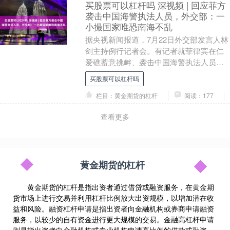
买股票可以杠杆吗 深视频 | 回应菲方
袭击中国海警执法人员，外交部：一
小撮国家唯恐南海不乱
据央视新闻报道，7月22日外交部发言人林
剑主持例行记者会。有记者就菲律宾在仁
爱礁蓄意挑衅、袭击中国海警执法人员提
问。 对此，林剑表示，中方已就菲方人员
买股票可以杠杆吗
恶意攻击中....
栏目：黄金期货的杠杆
阅读：177
查看更多
黄金期货的杠杆
黄金期货的杠杆是指出资者通过借贷或融资服务，在黄金期
货市场上进行交易并利用杠杆比例放大出资规模，以增加潜在收
益和风险。融资杠杆申请是指出资者向金融机构或券商申请融资
服务，以较少的自有资金进行更大规模的交易。金融高杠杆申请