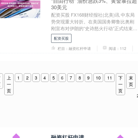
“自由行动” 油价急跌3%、黄金暴拉超
30美元
配资买股 FX168财经报社(北美)讯 中东局
势突现重大转折。在美国国务卿鲁比奥刚
刚宣布对伊朗的“史诗怒火行动”正式结束
后，美国总统特朗普紧接着表示，美国与
配资买股
伊朗....
栏目：融资杠杆申请
阅读：112
首
上
1
2
3
4
5
6
7
8
9
10
11
下
末
页
一
一
页
页
页
融资杠杆申请