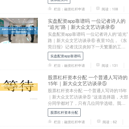
本，沣源资....
栏目：融资杠杆申请
阅读：108
实盘配资app靠谱吗 一位记者诗人的
“追光”路｜新大众文艺访谈录⑥
实盘配资app靠谱吗 一位记者诗人的“追光”
路｜新大众文艺访谈录⑥ 夜里10点，《东
莞日报》记者沈汉炎卸下一天繁重的工
作，从报社回到不到40平方米的家里。一
实盘配资app靠谱吗
双儿....
栏目：融资杠杆申请
阅读：131
股票杠杆资本分配 一个普通人写诗的
15年｜新大众文艺访谈录⑤
股票杠杆资本分配 一个普通人写诗的15年
｜新大众文艺访谈录⑤ “这道选择题，大部
分同学都对了，只有几位同学选错。我对
此感到惋惜，你们选了一条寂寞的路。” 教
股票杠杆资本分配
室里....
栏目：融资杠杆申请
阅读：62