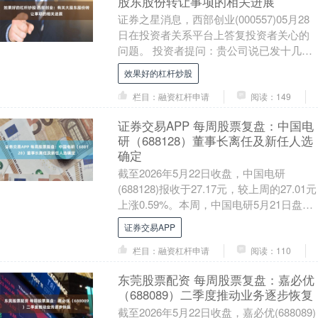
股东股份转让事项的相关进展
证券之星消息，西部创业(000557)05月28
日在投资者关系平台上答复投资者关心的
问题。 投资者提问：贵公司说已发十几封
催告函，能否公示一下催告函，需要两大
效果好的杠杆炒股
股....
栏目：融资杠杆申请
阅读：149
证券交易APP 每周股票复盘：中国电
研（688128）董事长离任及新任人选
确定
截至2026年5月22日收盘，中国电研
(688128)报收于27.17元，较上周的27.01元
上涨0.59%。本周，中国电研5月21日盘中
最高价报27.76元。....
证券交易APP
栏目：融资杠杆申请
阅读：110
东莞股票配资 每周股票复盘：嘉必优
（688089）二季度推动业务逐步恢复
截至2026年5月22日收盘，嘉必优(688089)