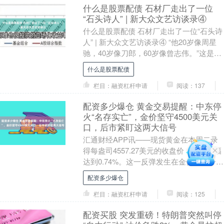
什么是股票配债 石材厂走出了一位
“石头诗人” | 新大众文艺访谈录④
什么是股票配债 石材厂走出了一位“石头诗
人” | 新大众文艺访谈录④ “他20岁像周星
驰，40岁像刀郎，60岁像曾志伟。”这是曾
为民的妻子对他的评价。 不止她一....
什么是股票配债
栏目：融资杠杆申请
阅读：137
配资多少爆仓 黄金交易提醒：中东停
火“名存实亡”，金价坚守4500美元关
口，后市紧盯这两大信号
汇通财经APP讯——现货黄金在本周二录
得每盎司4557.27美元的收盘价，全天涨幅
达到0.74%。这一反弹发生在金价于周一刚
刚触及3月31日以来最低点4501美....
配资多少爆仓
栏目：融资杠杆申请
阅读：125
配资买股 突发重磅！特朗普突然叫停