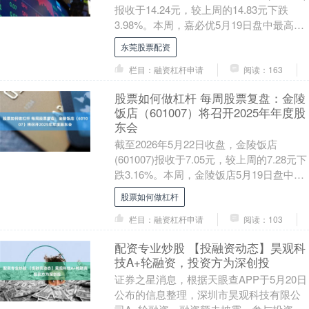
报收于14.24元，较上周的14.83元下跌
3.98%。本周，嘉必优5月19日盘中最高价
报15.05元。5月....
东莞股票配资
栏目：融资杠杆申请
阅读：163
股票如何做杠杆 每周股票复盘：金陵
饭店（601007）将召开2025年年度股
东会
截至2026年5月22日收盘，金陵饭店
(601007)报收于7.05元，较上周的7.28元下
跌3.16%。本周，金陵饭店5月19日盘中最
高价报7.36元。5月2....
股票如何做杠杆
栏目：融资杠杆申请
阅读：103
配资专业炒股 【投融资动态】昊观科
技A+轮融资，投资方为深创投
证券之星消息，根据天眼查APP于5月20日
公布的信息整理，深圳市昊观科技有限公