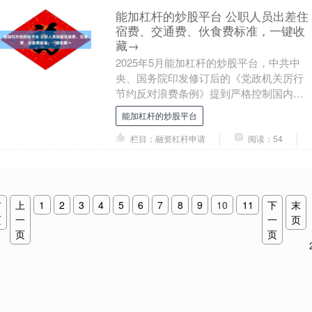
能加杠杆的炒股平台 公职人员出差住
宿费、交通费、伙食费标准，一键收
藏→
2025年5月能加杠杆的炒股平台，中共中
央、国务院印发修订后的《党政机关厉行
节约反对浪费条例》提到严格控制国内差
旅费。身为公职人员，出差时有哪些标准
能加杠杆的炒股平台
要注意？住宿....
栏目：融资杠杆申请
阅读：54
首
上
1
2
3
4
5
6
7
8
9
10
11
下
末
页
一
一
页
页
页