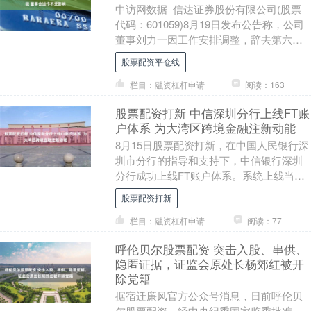
中访网数据 信达证券股份有限公司(股票
代码：601059)8月19日发布公告称，公司
董事刘力一因工作安排调整，辞去第六届
董事会董事及董事会战略规划委员会委员
股票配资平仓线
职....
栏目：融资杠杆申请
阅读：163
股票配资打新 中信深圳分行上线FT账
户体系 为大湾区跨境金融注新动能
8月15日股票配资打新，在中国人民银行深
圳市分行的指导和支持下，中信银行深圳
分行成功上线FT账户体系。系统上线当
日，首笔业务成功开办，标志着该行在跨
股票配资打新
境金融服务领....
栏目：融资杠杆申请
阅读：77
呼伦贝尔股票配资 突击入股、串供、
隐匿证据，证监会原处长杨郊红被开
除党籍
据宿迁廉风官方公众号消息，日前呼伦贝
尔股票配资，经中央纪委国家监委批准，