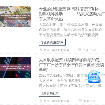
专业的炒股配资网 郭沫若撰写剧本、
彭湃领导推动…… ｜ 话剧兴盛助推广
东大革命火热
大革命时期，出于传播革命思想、开展革
命动员的需要，加上话剧自身发展及民众
革命意识觉醒的推动专业的炒股配资网，
国共两党及社会各界纷纷成立白话剧社、
专业的炒股配资网
剧团，促使这一时....
栏目：融资杠杆申请
阅读：178
太原股票配资 延续四年的温暖约定！
广东广州沙东商会陪伴贵州孩童“走读
羊城”
2025年7月24日至30日，来自贵州省毕节市
大方县三元小学的16名师生，在广州市天
河区沙东街道商会（下称“沙东商会”）精心
组织下，踏上了第四届“携手沙东读羊城....
太原股票配资
栏目：融资杠杆申请
阅读：88