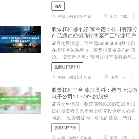
司时不时会发布一些客户项目定点通知
四方
书，....
栏目：融资杠杆申请
阅读：162
股票杠杆哪个好 宝兰德：公司有部分
产品通过经销商销售至军工行业用户
证券之星消息，宝兰德(688058)08月13日
在投资者关系平台上答复投资者关心的问
题。 投资者提问：请问公司有没有参与军
工信息化建设。 宝兰德回复：尊敬的投
股票杠杆哪个好
资....
栏目：融资杠杆申请
阅读：77
股票杠杆平台 张江高科：持有上海微
电子公司10.779%的股权
证券之星消息，张江高科(600895)08月13
日在投资者关系平台上答复投资者关心的
问题。 投资者提问：尊敬的董秘，您好！
请无论如何都要拿好手中所持的上海微电
股票杠杆平台
子....
栏目：融资杠杆申请
阅读：175