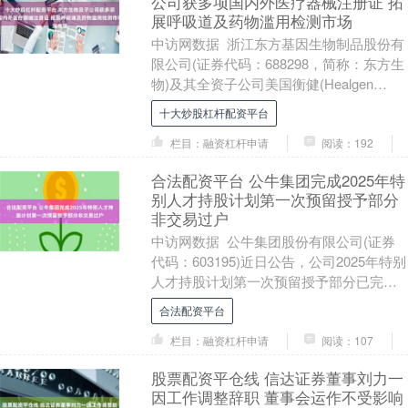
公司获多项国内外医疗器械注册证 拓
展呼吸道及药物滥用检测市场
中访网数据 浙江东方基因生物制品股份有
限公司(证券代码：688298，简称：东方生
物)及其全资子公司美国衡健(Healgen
Scientific LLC)、....
十大炒股杠杆配资平台
栏目：融资杠杆申请
阅读：192
合法配资平台 公牛集团完成2025年特
别人才持股计划第一次预留授予部分
非交易过户
中访网数据 公牛集团股份有限公司(证券
代码：603195)近日公告，公司2025年特别
人才持股计划第一次预留授予部分已完成
非交易过户。根据公告，本次预留授予
合法配资平台
涉....
栏目：融资杠杆申请
阅读：107
股票配资平仓线 信达证券董事刘力一
因工作调整辞职 董事会运作不受影响