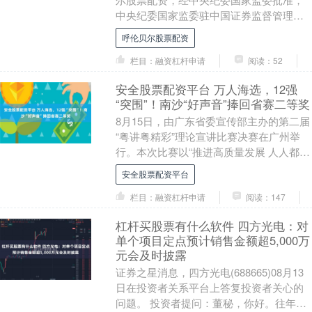
中央纪委国家监委驻中国证券监督管理委
员会纪检监察组与江苏省宿迁市纪委监委
呼伦贝尔股票配资
对中国证监会原发....
栏目：融资杠杆申请
阅读：52
安全股票配资平台 万人海选，12强
“突围”！南沙“好声音”捧回省赛二等奖
8月15日，由广东省委宣传部主办的第二届
“粤讲粤精彩”理论宣讲比赛决赛在广州举
行。本次比赛以“推进高质量发展 人人都是
主角”为主题，吸引了全省万余名宣讲员参
安全股票配资平台
与。....
栏目：融资杠杆申请
阅读：147
杠杆买股票有什么软件 四方光电：对
单个项目定点预计销售金额超5,000万
元会及时披露
证券之星消息，四方光电(688665)08月13
日在投资者关系平台上答复投资者关心的
问题。 投资者提问：董秘，你好。往年公