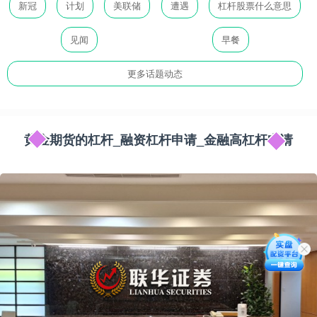
新冠
计划
美联储
遭遇
杠杆股票什么意思
见闻
早餐
更多话题动态
黄金期货的杠杆_融资杠杆申请_金融高杠杆申请