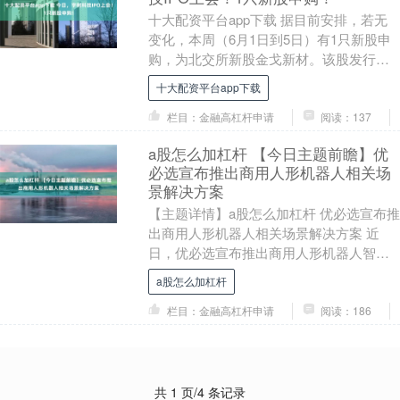
十大配资平台app下载 据目前安排，若无
变化，本周（6月1日到5日）有1只新股申
购，为北交所新股金戈新材。该股发行价
为9.65元/股，发行市盈率14.93倍，6....
十大配资平台app下载
栏目：金融高杠杆申请
阅读：137
a股怎么加杠杆 【今日主题前瞻】优
必选宣布推出商用人形机器人相关场
景解决方案
【主题详情】a股怎么加杠杆 优必选宣布推
出商用人形机器人相关场景解决方案 近
日，优必选宣布推出商用人形机器人智慧
展览解决方案。据介绍，该方案以纯电
a股怎么加杠杆
驱、可拟人奔跑....
栏目：金融高杠杆申请
阅读：186
共 1 页/4 条记录