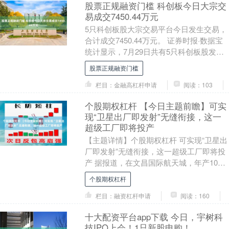
股票正规融资门槛 科创板今日大宗交
易成交7450.44万元
5只科创板股大宗交易平台今日发生交易，
合计成交7450.44万元。 证券时报·数据宝
统计显示，7月29日共有5只科创板股发生
大宗交易，合计成交7笔，累计成交量2....
股票正规融资门槛
栏目：金融高杠杆申请
阅读：103
个股期权杠杆 【今日主题前瞻】可实
现“卫星出厂即发射”无缝衔接，这一
超级工厂即将投产
【主题详情】个股期权杠杆 可实现“卫星出
厂即发射”无缝衔接，这一超级工厂即将投
产 据报道，在文昌国际航天城，年产1000
颗卫星的超级工厂即将投产，可实现“卫星
个股期权杠杆
出....
栏目：融资杠杆申请
阅读：160
十大配资平台app下载 今日，宇树科
技IPO上会！1只新股申购！