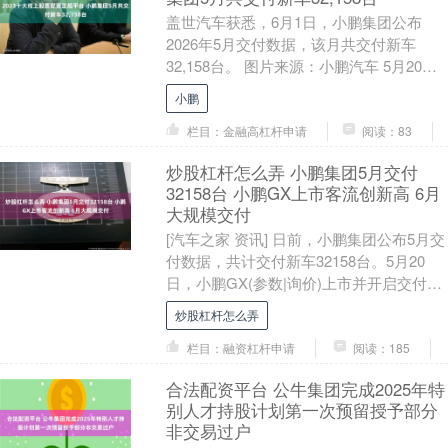
盖世汽车获悉，6月1日，小鹏集团公布
2026年5月交付数据，该月共交付新车
32,158台。 图片来源：小鹏汽车 5月20
日，新车型小鹏GX正式上市并开启交付。
小鹏
该....
栏目：金融高杠杆申请
阅读：83
炒股杠杆怎么弄 小鹏集团5月交付
32158台 小鹏GX上市客流创新高 6月
大规模交付
[汽车之家 资讯] 日前，小鹏集团公布5月交
付数据，共计交付新车32158台。5月20
日，小鹏GX(参数|询价)上市并开启交付，
限时售价26.98-34.98万....
炒股杠杆怎么弄
栏目：融资杠杆申请
阅读：185
合法配资平台 公牛集团完成2025年特
别人才持股计划第一次预留授予部分
非交易过户