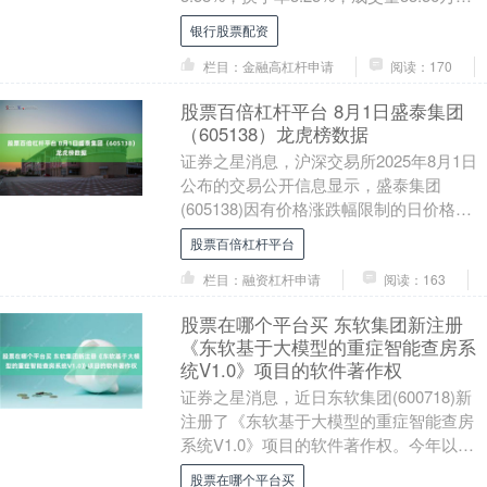
手，成交额6.63亿元....
银行股票配资
栏目：金融高杠杆申请
阅读：170
股票百倍杠杆平台 8月1日盛泰集团
（605138）龙虎榜数据
证券之星消息，沪深交易所2025年8月1日
公布的交易公开信息显示，盛泰集团
(605138)因有价格涨跌幅限制的日价格振
幅达到15%的前五只证券登上龙虎榜。此
股票百倍杠杆平台
次是....
栏目：融资杠杆申请
阅读：163
股票在哪个平台买 东软集团新注册
《东软基于大模型的重症智能查房系
统V1.0》项目的软件著作权
证券之星消息，近日东软集团(600718)新
注册了《东软基于大模型的重症智能查房
系统V1.0》项目的软件著作权。今年以来
东软集团新注册软件著作权56个，较去年
股票在哪个平台买