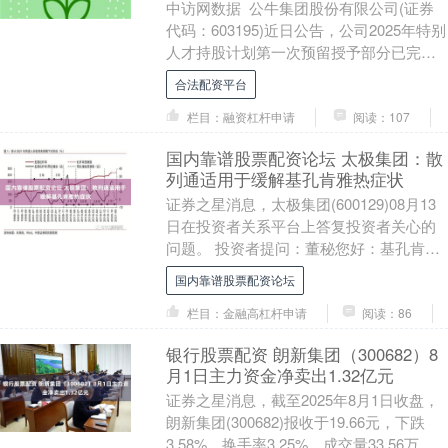
中访网数据 公牛集团股份有限公司(证券
代码：603195)近日公告，公司2025年特别
人才持股计划第一次预留授予部分已完成
非交易过户。根据公告，本次预留授予
合法配资平台
涉....
栏目：融资杠杆申请
阅读：107
国内靠谱股票配资论坛 太极集团：散
列通适用于缓解基孔肯雅热症状
证券之星消息，太极集团(600129)08月13
日在投资者关系平台上答复投资者关心的
问题。 投资者提问：董秘您好：基孔肯雅
热属于中医湿温范畴°，病因为蚊虫疫
国内靠谱股票配资论坛
毒，....
栏目：金融高杠杆申请
阅读：86
银行股票配资 朗新集团（300682）8
月1日主力资金净卖出1.32亿元
证券之星消息，截至2025年8月1日收盘，
朗新集团(300682)报收于19.66元，下跌
3.58%，换手率3.25%，成交量33.56万